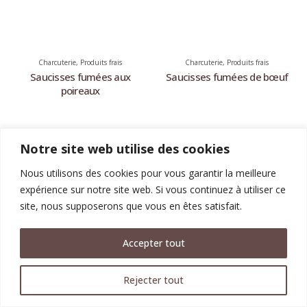
Charcuterie
,
Produits frais
Charcuterie
,
Produits frais
Saucisses fumées aux
Saucisses fumées de bœuf
poireaux
Notre site web utilise des cookies
Nous utilisons des cookies pour vous garantir la meilleure
expérience sur notre site web. Si vous continuez à utiliser ce
KOSTA-ELIA © 2017-2024. Tous les droits sont réservés. |
Mentions
légales
site, nous supposerons que vous en êtes satisfait.
Design by
Anektimito.gr
Accepter tout
Rejecter tout