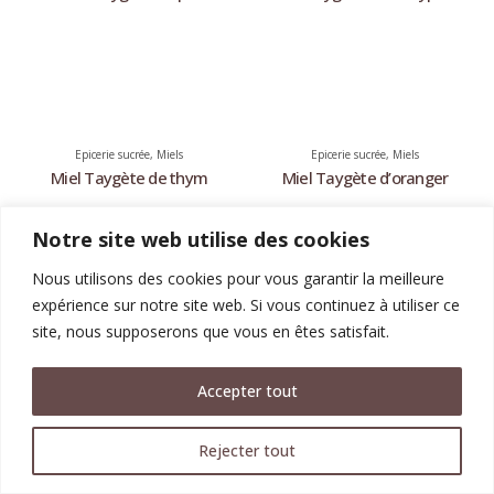
Epicerie sucrée
,
Miels
Epicerie sucrée
,
Miels
Miel Taygète de thym
Miel Taygète d’oranger
Notre site web utilise des cookies
Nous utilisons des cookies pour vous garantir la meilleure
expérience sur notre site web. Si vous continuez à utiliser ce
site, nous supposerons que vous en êtes satisfait.
KOSTA-ELIA © 2017-2024. Tous les droits sont réservés. |
Mentions
légales
Design by
Anektimito.gr
Accepter tout
Rejecter tout