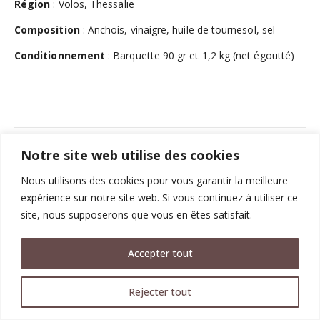
Région
: Volos, Thessalie
Composition
: Anchois, vinaigre, huile de tournesol, sel
Conditionnement
: Barquette 90 gr et 1,2 kg (net égoutté)
Notre site web utilise des cookies
KOSTA-ELIA © 2017-2024. Tous les droits sont réservés. |
Mentions
légales
Nous utilisons des cookies pour vous garantir la meilleure
Design by
Anektimito.gr
expérience sur notre site web. Si vous continuez à utiliser ce
site, nous supposerons que vous en êtes satisfait.
Accepter tout
Rejecter tout