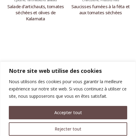
Epicerie
,
Tartinables et salades
Charcuterie
,
Produits frais
Salade d’artichauts, tomates
Saucisses fumées à la féta et
séchées et olives de
aux tomates séchées
Kalamata
Epicerie
,
Tartinables et salades
Tomates séchées confites
Notre site web utilise des cookies
Nous utilisons des cookies pour vous garantir la meilleure
expérience sur notre site web. Si vous continuez à utiliser ce
site, nous supposerons que vous en êtes satisfait.
Accepter tout
KOSTA-ELIA © 2017-2024. Tous les droits sont réservés. |
Mentions
légales
Design by
Anektimito.gr
Rejecter tout