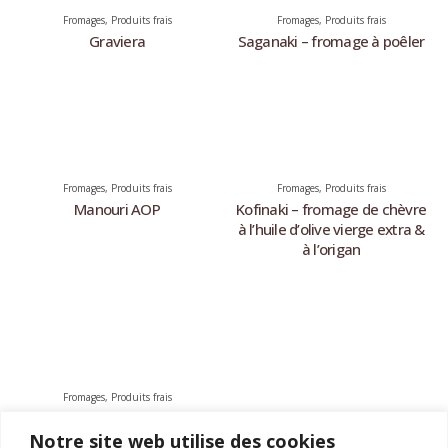
Fromages
,
Produits frais
Fromages
,
Produits frais
Graviera
Saganaki – fromage à poêler
Fromages
,
Produits frais
Fromages
,
Produits frais
Manouri AOP
Kofinaki – fromage de chèvre
à l’huile d’olive vierge extra &
à l’origan
Fromages
,
Produits frais
Halloumi – 80% lait de brebis,
20% lait de chèvre
Notre site web utilise des cookies