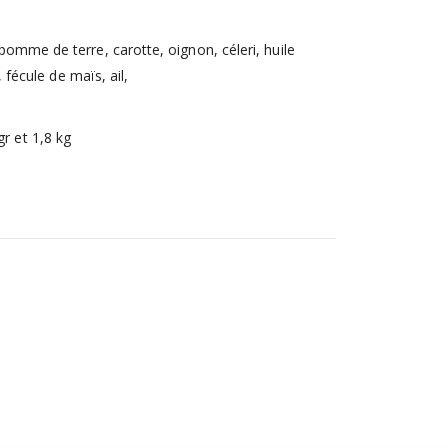
 pomme de terre, carotte, oignon, céleri, huile
, fécule de maïs, ail,
r et 1,8 kg