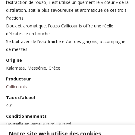
l’extraction de l’ouzo, il est utilisé uniquement le « cœur » de la
distillation, soit la plus savoureuse et aromatique de ces trois
fractions.
Doux et aromatique, l’ouzo Callicounis offre une réelle
délicatesse en bouche.
Se boit avec de l’eau fraîche et/ou des glaçons, accompagné
de mezzés.
Origine
Kalamata, Messénie, Grèce
Producteur
Callicounis
Taux d’alcool
40°
Conditionnements
Bouteille en verre 200 ml, 700 ml
Miniature en verre 50 ml
Notre site web utilise des cookies